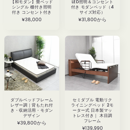
【和モダン】畳ベッド
LED照明＆コンセント
シングル 棚付き照明
付き モダンベッド（4
付き コンセント付き
サイズ対応）
通
¥38,000
通
¥31,800から
常
常
価
価
格
格
ダブルベッドフレーム
セミダブル 電動リク
レザー調｜背もたれ付
ライニングベッド 2モ
き・収納活用・モダン
ーター式 日本製マッ
デザイン
トレス付き｜ 木目調
フレーム
通
¥39,800から
通
¥139,990
常