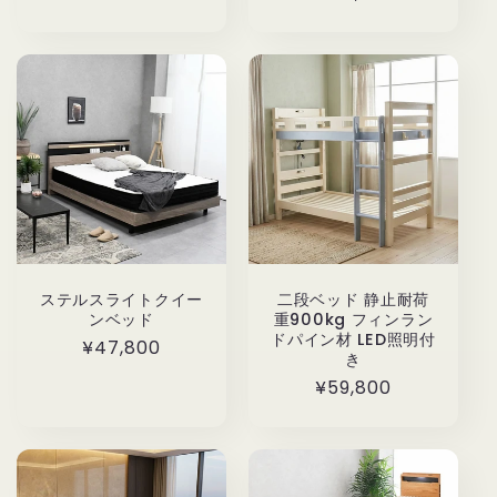
常
価
価
格
格
ステルスライトクイー
二段ベッド 静止耐荷
ンベッド
重900kg フィンラン
ドパイン材 LED照明付
通
¥47,800
き
常
通
¥59,800
価
常
格
価
格