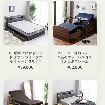
LED照明収納付きベッ
2モーター電動ベッド
ド ダブル ワイドダブ
高反発マットレス付き
ル クイーン 3サイズ
｜木目調フレーム
通
¥39,800
通
¥62,800
常
常
価
価
格
格