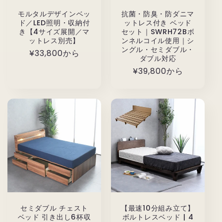
モルタルデザインベッ
抗菌・防臭・防ダニマ
ド／LED照明・収納付
ットレス付き ベッド
き【4サイズ展開／マ
セット｜SWRH72Bボ
ットレス別売】
ンネルコイル使用｜シ
ングル・セミダブル・
通
¥33,800から
ダブル対応
常
通
¥39,800から
価
常
格
価
格
セミダブル チェスト
【最速10分組み立て】
ベッド 引き出し6杯収
ボルトレスベッド | 4