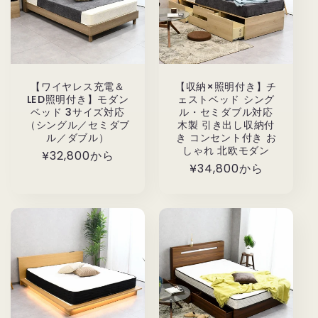
【ワイヤレス充電＆
【収納×照明付き】チ
LED照明付き】モダン
ェストベッド シング
ベッド 3サイズ対応
ル・セミダブル対応
（シングル／セミダブ
木製 引き出し収納付
ル／ダブル）
き コンセント付き お
しゃれ 北欧モダン
通
¥32,800から
通
¥34,800から
常
常
価
価
格
格