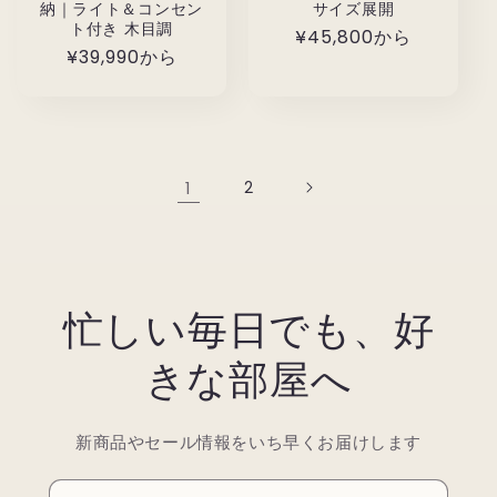
納｜ライト＆コンセン
サイズ展開
ト付き 木目調
通
¥45,800から
通
¥39,990から
常
常
価
価
格
格
1
2
忙しい毎日でも、好
きな部屋へ
新商品やセール情報をいち早くお届けします