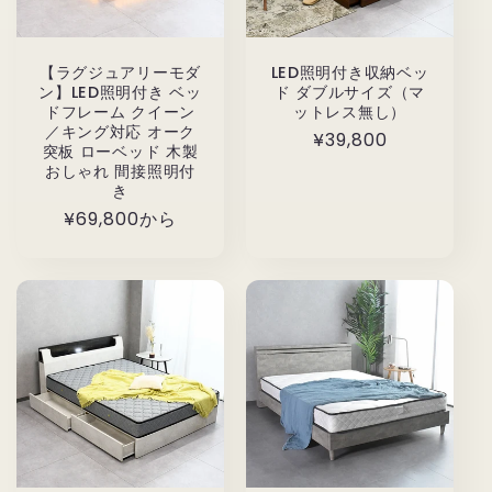
【ラグジュアリーモダ
LED照明付き収納ベッ
ン】LED照明付き ベッ
ド ダブルサイズ（マ
ドフレーム クイーン
ットレス無し）
／キング対応 オーク
通
¥39,800
突板 ローベッド 木製
常
おしゃれ 間接照明付
き
価
通
¥69,800から
格
常
価
格