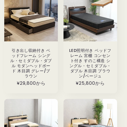
引き出し収納付き ベ
LED照明付き ベッドフ
ッドフレーム シング
レーム 宮棚 コンセン
ル・セミダブル・ダブ
ト付き すのこ構造 シ
ル モダンヘッドボー
ングル・セミダブル・
ド 木目調 グレー/ブ
ダブル 木目調 ブラウ
ラウン
ン/ベージュ
通
¥29,800から
通
¥25,800から
常
常
価
価
格
格