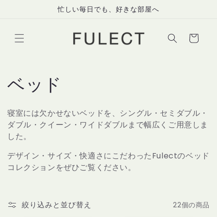
コンテ
忙しい毎日でも、好きな部屋へ
ンツに
進む
カ
ー
ト
コ
ベッド
レ
寝室には欠かせないベッドを、シングル・セミダブル・
ク
ダブル・クイーン・ワイドダブルまで幅広くご用意しま
した。
シ
デザイン・サイズ・快適さにこだわったFulectのベッド
ョ
コレクションをぜひご覧ください。
ン
絞り込みと並び替え
22個の商品
: